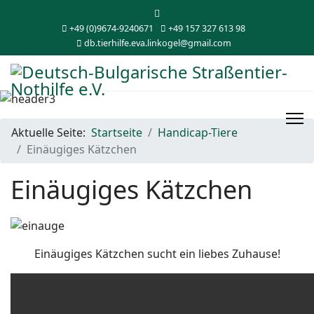
+49 (0)9674-9240671
+49 157 327 613 98
db.tierhilfe.eva.linkogel@gmail.com
Aktuelle Seite:
Startseite
Handicap-Tiere
Einäugiges Kätzchen
Einäugiges Kätzchen
Einäugiges Kätzchen sucht ein liebes Zuhause!