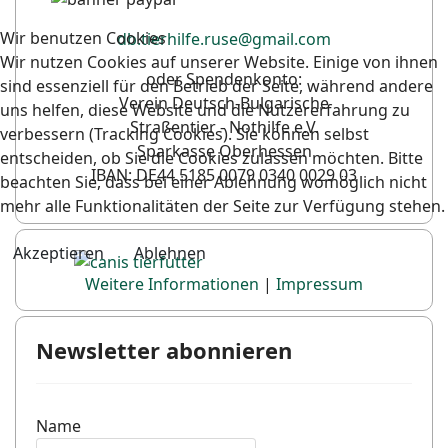
Wir benutzen Cookies
db.tierhilfe.ruse@gmail.com
Wir nutzen Cookies auf unserer Website. Einige von ihnen
oder Spendenkonto:
sind essenziell für den Betrieb der Seite, während andere
Verein Deutsch-Bulgarische
uns helfen, diese Website und die Nutzererfahrung zu
Straßentier - Nothilfe e.V.
verbessern (Tracking Cookies). Sie können selbst
Sparkasse Oberhessen
entscheiden, ob Sie die Cookies zulassen möchten. Bitte
IBAN: DE44 5185 0079 0340 0029 03
beachten Sie, dass bei einer Ablehnung womöglich nicht
mehr alle Funktionalitäten der Seite zur Verfügung stehen.
Akzeptieren
Ablehnen
Weitere Informationen
|
Impressum
Newsletter abonnieren
Name